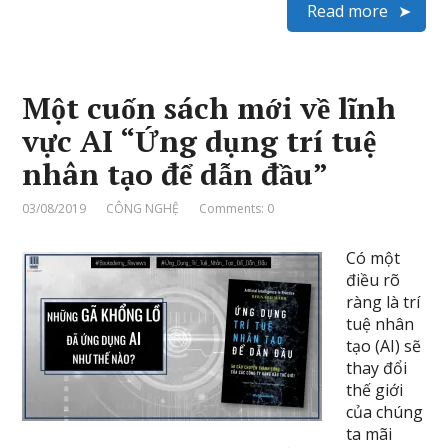
Read more
Một cuốn sách mới về lĩnh
vực AI “Ứng dụng trí tuệ
nhân tạo để dẫn đầu”
03/08/2019
CÔNG NGHỆ
Comments: 0
Có một
điều rõ
ràng là trí
tuệ nhân
tạo (AI) sẽ
thay đổi
thế giới
của chúng
ta mãi