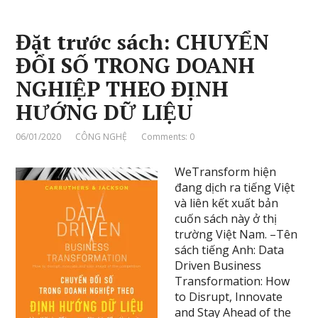
Đặt trước sách: CHUYỂN
ĐỔI SỐ TRONG DOANH
NGHIỆP THEO ĐỊNH
HƯỚNG DỮ LIỆU
06/01/2020
CÔNG NGHỆ
Comments: 0
WeTransform hiện
đang dịch ra tiếng Việt
và liên kết xuất bản
cuốn sách này ở thị
trường Việt Nam. –Tên
sách tiếng Anh: Data
Driven Business
Transformation: How
to Disrupt, Innovate
and Stay Ahead of the