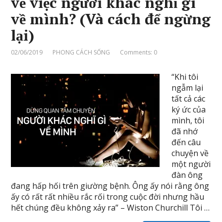
về việc người khác nghĩ gì
về mình? (Và cách để ngừng
lại)
02/06/2019
PHONG CÁCH SỐNG
Comments: 0
“Khi tôi
ngẫm lại
tất cả các
ký ức của
mình, tôi
đã nhớ
đến câu
chuyện về
một người
đàn ông
đang hấp hối trên giường bệnh. Ông ấy nói rằng ông
ấy có rất rất nhiều rắc rối trong cuộc đời nhưng hầu
hết chúng đều không xảy ra” – Wiston Churchill Tôi …