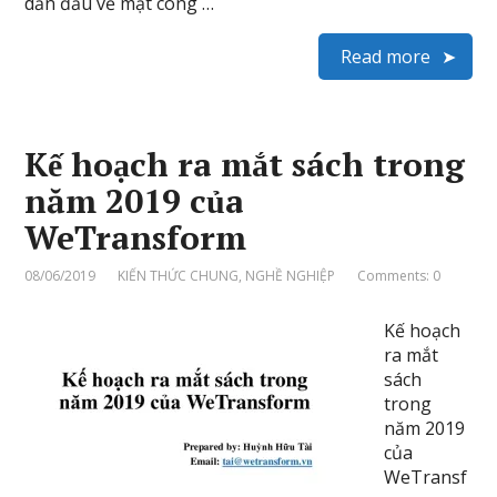
dẫn đầu về mặt công …
Read more
Kế hoạch ra mắt sách trong
năm 2019 của
WeTransform
08/06/2019
KIẾN THỨC CHUNG
,
NGHỀ NGHIỆP
Comments: 0
Kế hoạch
ra mắt
sách
trong
năm 2019
của
WeTransf