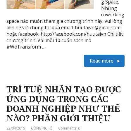
g Space.
Những
coworking
space nào muốn tham gia chương trình này, vui lòng
liên hệ với chúng tôi qua email: huutaivn@gmail.com
hoặc facebook: http://facebook.com/huutaivn Chi tiết
chương trình: Với mỗi 10 cuốn sách mà
#WeTransform …
Read more
TRÍ TUỆ NHÂN TẠO ĐƯỢC
ỨNG DỤNG TRONG CÁC
DOANH NGHIỆP NHƯ THẾ
NÀO? PHẦN GIỚI THIỆU
22/04/2019
CÔNG NGHỆ
Comments: 0