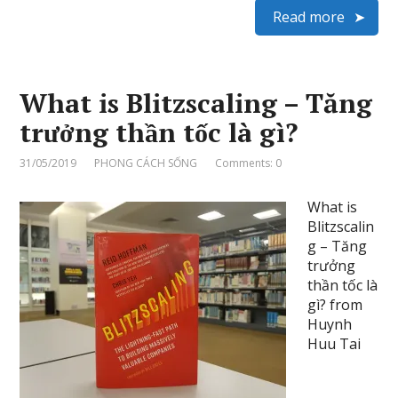
Read more
What is Blitzscaling – Tăng
trưởng thần tốc là gì?
31/05/2019
PHONG CÁCH SỐNG
Comments: 0
What is
Blitzscalin
g – Tăng
trưởng
thần tốc là
gì? from
Huynh
Huu Tai