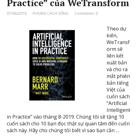
Practice” của WeTransform
07/06/2019
PHONG CÁCH SỐNG
Comments: 0
Theo dự
kiến,
WeTransf
orm sẽ
liên kết
xuất bản
và cho ra
mắt phiên
bản tiếng
Việt của
cuốn sách
“Artificial
Intelligent
in Practice” vào tháng 8-2019. Chúng tôi sẽ tặng 10
cuốn sách cho 10 bạn đọc thật sự quan tâm đến cuốn
sách này. Hãy cho chúng tôi biết vì sao bạn cần …