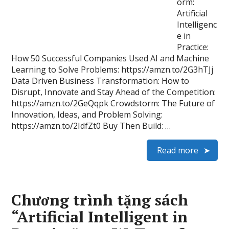
orm:
Artificial
Intelligenc
e in
Practice:
How 50 Successful Companies Used AI and Machine
Learning to Solve Problems: https://amzn.to/2G3hTJj
Data Driven Business Transformation: How to
Disrupt, Innovate and Stay Ahead of the Competition:
https://amzn.to/2GeQqpk Crowdstorm: The Future of
Innovation, Ideas, and Problem Solving:
https://amzn.to/2IdfZt0 Buy Then Build: …
Read more
Chương trình tặng sách
“Artificial Intelligent in