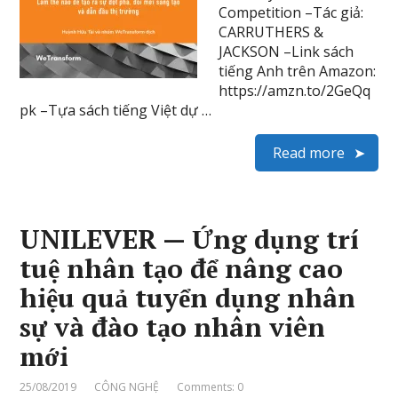
Competition –Tác giả:
CARRUTHERS &
JACKSON –Link sách
tiếng Anh trên Amazon:
https://amzn.to/2GeQq
pk –Tựa sách tiếng Việt dự …
Read more
UNILEVER — Ứng dụng trí
tuệ nhân tạo để nâng cao
hiệu quả tuyển dụng nhân
sự và đào tạo nhân viên
mới
25/08/2019
CÔNG NGHỆ
Comments: 0