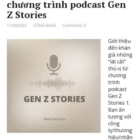
chương trình podcast Gen
Z Stories
11/09/2022
CÔNG NGHỆ
Comments: 0
Giới thiệu
đến khán
giả những
“lát cắt”
thú vị từ
chương
trình
podcast
Gen Z
Stories 1.
Bạn ấn
tượng với
công
ty/thương
hiệu/nhãn