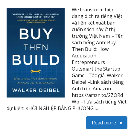
WeTransform hiện
đang dịch ra tiếng Việt
và liên kết xuất bản
cuốn sách này ở thị
trường Việt Nam. –Tên
sách tiếng Anh: Buy
Then Build: How
Acquisition
Entrepreneurs
Outsmart the Startup
Game –Tác giả: Walker
Deibel –Link sách tiếng
Anh trên Amazon:
https://amzn.to/2ZORd
Wp –Tựa sách tiếng Việt
dự kiến: KHỞI NGHIỆP BẰNG PHƯƠNG …
Read more