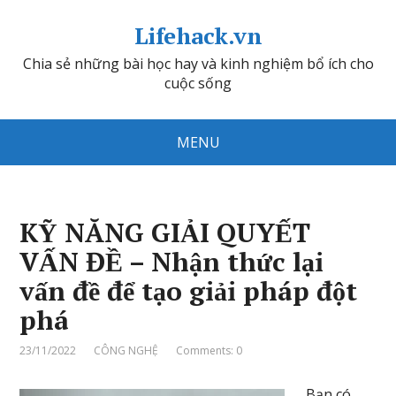
Lifehack.vn
Chia sẻ những bài học hay và kinh nghiệm bổ ích cho
cuộc sống
MENU
KỸ NĂNG GIẢI QUYẾT
VẤN ĐỀ – Nhận thức lại
vấn đề để tạo giải pháp đột
phá
23/11/2022
CÔNG NGHỆ
Comments: 0
Bạn có