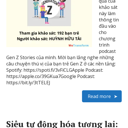
quả của
khảo sát
này làm
thông tin
đầu vào
cho
chương
trình
podcast
Gen Z Stories của mình. Mời bạn lắng nghe những
câu chuyện thú vị của bạn trẻ Gen Z ở các nền tảng:
Spotify: https://spoti.fi/3vFiCLGApple Podcast:
https://apple.co/39GKua7Google Podcast:
https://bit.ly/3tTELEJ
Read more
Siêu tự động hóa tương lai: