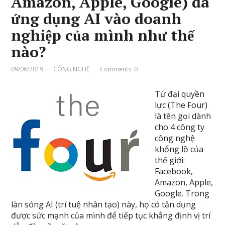
Amazon, Apple, Google) đã
ứng dụng AI vào doanh
nghiệp của mình như thế
nào?
09/06/2019
CÔNG NGHỆ
Comments: 0
Tứ đại quyền
lực (The Four)
là tên gọi dành
cho 4 công ty
công nghệ
khổng lồ của
thế giới:
Facebook,
Amazon, Apple,
Google. Trong
làn sóng AI (trí tuệ nhân tạo) này, họ có tận dụng
được sức mạnh của mình để tiếp tục khẳng định vị trí