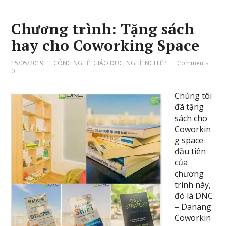
Chương trình: Tặng sách
hay cho Coworking Space
15/05/2019
CÔNG NGHỆ
,
GIÁO DỤC
,
NGHỀ NGHIỆP
Comments:
0
Chúng tôi
đã tặng
sách cho
Coworkin
g space
đầu tiên
của
chương
trình này,
đó là DNC
– Danang
Coworkin