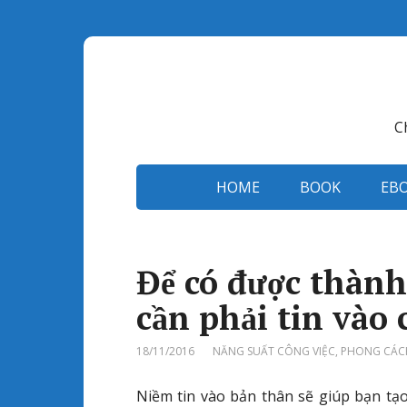
C
HOME
BOOK
EB
Để có được thành
cần phải tin vào
18/11/2016
NĂNG SUẤT CÔNG VIỆC
,
PHONG CÁC
Niềm tin vào bản thân sẽ giúp bạn tạ