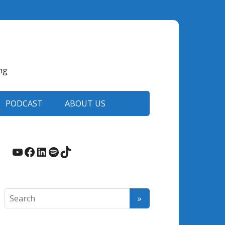
ng
PODCAST
ABOUT US
YouTube
Facebook
LinkedIn
Spotify
TikTok