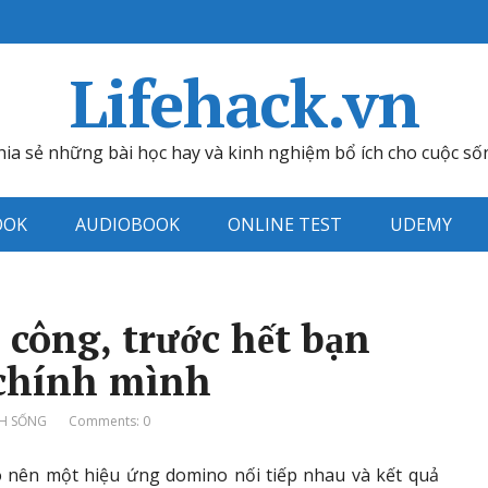
Lifehack.vn
hia sẻ những bài học hay và kinh nghiệm bổ ích cho cuộc số
OOK
AUDIOBOOK
ONLINE TEST
UDEMY
 công, trước hết bạn
 chính mình
H SỐNG
Comments: 0
o nên một hiệu ứng domino nối tiếp nhau và kết quả