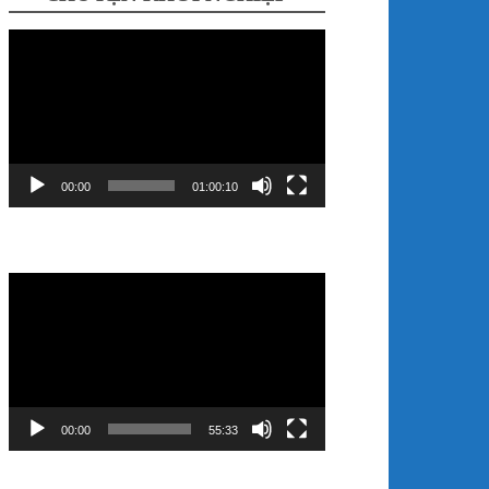
Video
Player
00:00
01:00:10
Video
Player
00:00
55:33