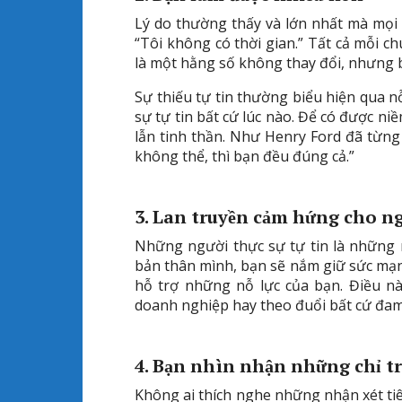
Lý do thường thấy và lớn nhất mà mọi 
“Tôi không có thời gian.” Tất cả mỗi c
là một hằng số không thay đổi, nhưng b
Sự thiếu tự tin thường biểu hiện qua nỗ
sự tự tin bất cứ lúc nào. Để có được ni
lẫn tinh thần. Như Henry Ford đã từng 
không thể, thì bạn đều đúng cả.”
3. Lan truyền cảm hứng cho ng
Những người thực sự tự tin là những 
bản thân mình, bạn sẽ nắm giữ sức mạ
hỗ trợ những nỗ lực của bạn. Điều n
doanh nghiệp hay theo đuổi bất cứ đam
4. Bạn nhìn nhận những chỉ t
Không ai thích nghe những nhận xét t