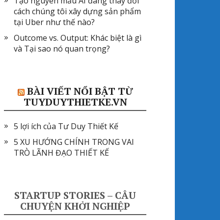
Tạo nguyên mẫu AI đang thay đổi
cách chúng tôi xây dựng sản phẩm
tại Uber như thế nào?
Outcome vs. Output: Khác biệt là gì
và Tại sao nó quan trọng?
BÀI VIẾT NỔI BẬT TỪ
TUYDUYTHIETKE.VN
5 lợi ích của Tư Duy Thiết Kế
5 XU HƯỚNG CHÍNH TRONG VAI
TRÒ LÃNH ĐẠO THIẾT KẾ
STARTUP STORIES – CÂU
CHUYỆN KHỞI NGHIỆP