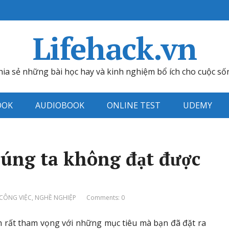
Lifehack.vn
hia sẻ những bài học hay và kinh nghiệm bổ ích cho cuộc số
OOK
AUDIOBOOK
ONLINE TEST
UDEMY
húng ta không đạt được
CÔNG VIỆC
,
NGHỀ NGHIỆP
Comments: 0
n rất tham vọng với những mục tiêu mà bạn đã đặt ra