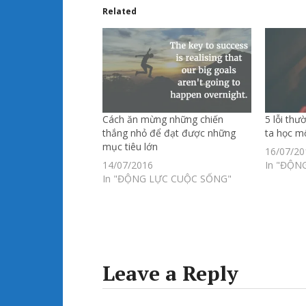
Related
Cách ăn mừng những chiến
5 lỗi thư
thắng nhỏ để đạt được những
ta học m
mục tiêu lớn
16/07/20
14/07/2016
In "ĐỘN
In "ĐỘNG LỰC CUỘC SỐNG"
Leave a Reply