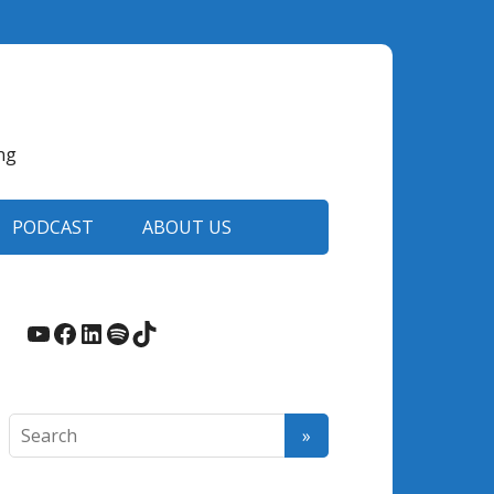
ng
PODCAST
ABOUT US
YouTube
Facebook
LinkedIn
Spotify
TikTok