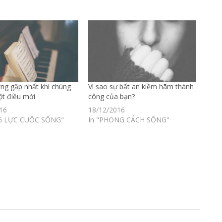
ờng gặp nhất khi chúng
Vì sao sự bất an kiềm hãm thành
ột điều mới
công của bạn?
16
18/12/2016
G LỰC CUỘC SỐNG"
In "PHONG CÁCH SỐNG"