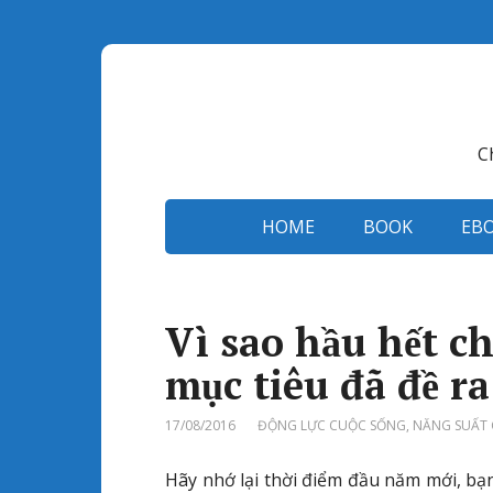
C
HOME
BOOK
EB
Vì sao hầu hết c
mục tiêu đã đề ra
17/08/2016
ĐỘNG LỰC CUỘC SỐNG
,
NĂNG SUẤT 
Hãy nhớ lại thời điểm đầu năm mới, bạ