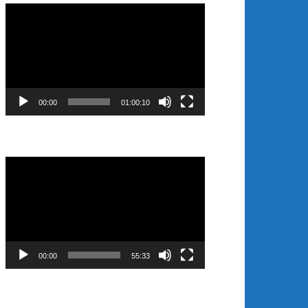
Video
Player
00:00
01:00:10
Video
Player
00:00
55:33