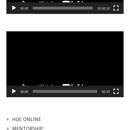
00:00
01:00:10
Video
Player
00:00
55:33
HỌC ONLINE
MENTORSHIP