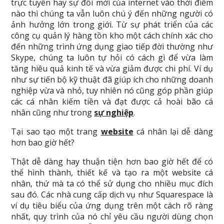
trực tuyến hay sự đổi mới của internet vào thời điểm
nào thì chúng ta vẫn luôn chú ý đến những người có
ảnh hưởng lớn trong giới. Từ sự phát triển của các
công cụ quản lý hàng tồn kho một cách chính xác cho
đến những trình ứng dụng giao tiếp đời thường như
Skype, chúng ta luôn tự hỏi có cách gì để vừa làm
tăng hiêu quả kinh tế và vừa giảm được chi phí. Ví dụ
như sự tiến bộ kỹ thuật đã giúp ích cho những doanh
nghiệp vừa và nhỏ, tuy nhiên nó cũng góp phần giúp
các cá nhân kiếm tiền và đạt được cả hoài bão cá
nhân cũng như trong
sự nghiệp
.
Tại sao tạo một trang
website
cá nhân lại dễ dàng
hơn bao giờ hết?
Thật dễ dàng hay thuận tiện hơn bao giờ hết để có
thể hình thành, thiết kế và tạo ra một website cá
nhân, thứ mà ta có thể sử dụng cho nhiều mục đích
sau đó. Các nhà cung cấp dịch vụ như Squarespace là
ví dụ tiêu biểu của ứng dụng trên một cách rõ ràng
nhất, quy trình của nó chỉ yêu cầu người dùng chọn