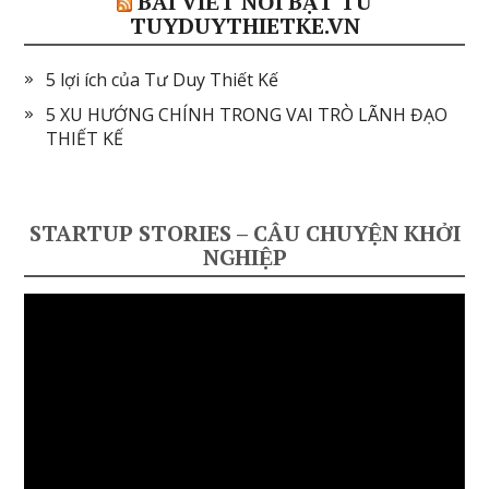
BÀI VIẾT NỔI BẬT TỪ
TUYDUYTHIETKE.VN
5 lợi ích của Tư Duy Thiết Kế
5 XU HƯỚNG CHÍNH TRONG VAI TRÒ LÃNH ĐẠO
THIẾT KẾ
STARTUP STORIES – CÂU CHUYỆN KHỞI
NGHIỆP
Video
Player