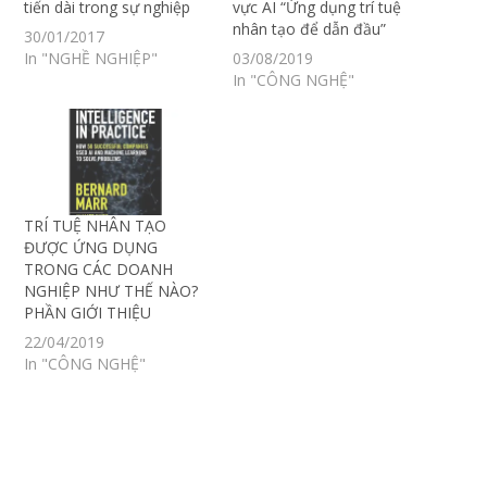
tiến dài trong sự nghiệp
vực AI “Ứng dụng trí tuệ
nhân tạo để dẫn đầu”
30/01/2017
In "NGHỀ NGHIỆP"
03/08/2019
In "CÔNG NGHỆ"
TRÍ TUỆ NHÂN TẠO
ĐƯỢC ỨNG DỤNG
TRONG CÁC DOANH
NGHIỆP NHƯ THẾ NÀO?
PHẦN GIỚI THIỆU
22/04/2019
In "CÔNG NGHỆ"