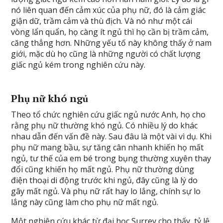
nó liên quan đến cảm xúc của phụ nữ, đó là cảm giác
giận dữ, trầm cảm và thù địch. Và nó như một cái
vòng lẩn quẩn, họ càng ít ngủ thì họ cần bị trầm cảm,
căng thẳng hơn. Những yếu tố này không thấy ở nam
giới, mặc dù họ cũng là những người có chất lượng
giấc ngủ kém trong nghiên cứu này.
Phụ nữ khó ngủ
Theo tổ chức nghiên cứu giấc ngủ nước Anh, họ cho
rằng phụ nữ thường khó ngủ. Có nhiều lý do khác
nhau dẫn đến vấn đề này. Sau đâu là một vài vì dụ. Khi
phụ nữ mang bầu, sự tăng cân nhanh khiến họ mất
ngủ, tư thế của em bé trong bụng thường xuyên thay
đổi cũng khiến họ mất ngủ. Phụ nữ thường dùng
điện thoại di động trước khi ngủ, đây cũng là lý do
gây mất ngủ. Và phụ nữ rất hay lo lắng, chính sự lo
lắng này cũng làm cho phụ nữ mất ngủ.
Một nghiên cứu khác từ đại học Surrey cho thấy, tỷ lệ