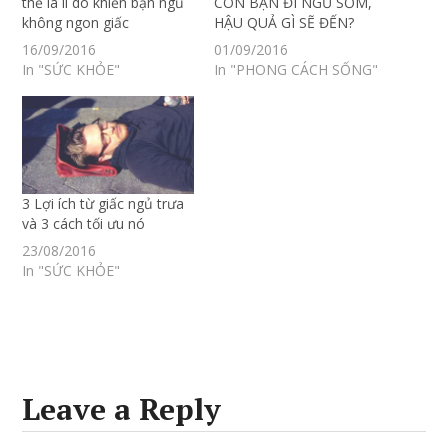
thể là lí do khiến bạn ngủ
CON BẠN ĐI NGỦ SỚM,
không ngon giấc
HẬU QUẢ GÌ SẼ ĐẾN?
16/09/2016
01/09/2016
In "SỨC KHỎE"
In "PHONG CÁCH SỐNG"
3 Lợi ích từ giấc ngủ trưa
và 3 cách tối ưu nó
23/08/2016
In "SỨC KHỎE"
Leave a Reply