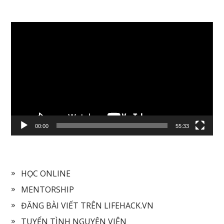
Video
Player
00:00
55:33
HỌC ONLINE
MENTORSHIP
ĐĂNG BÀI VIẾT TRÊN LIFEHACK.VN
TUYỂN TÌNH NGUYỆN VIÊN