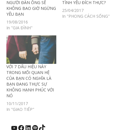
NGƯỜI ĐÀN ÔNG SẼ
TÌNH YÊU ĐÍCH THỰC?
KHÔNG BAO GIỜ NGỪNG
25/04/2017
YÊU BẠN
In "PHONG CÁCH SỐNG"
19/08/2016
In "GIA ĐÌNH"
VỚI 7 DẤU HIỆU NÀY
TRONG MỐI QUAN HỆ
CỦA BẠN CÓ NGHĨA LÀ
BẠN ĐANG THỰC SỰ
KHÔNG HẠNH PHÚC VỚI
NÓ
10/11/2017
In "GIAO TIẾP"
YouTube
Facebook
LinkedIn
Spotify
TikTok