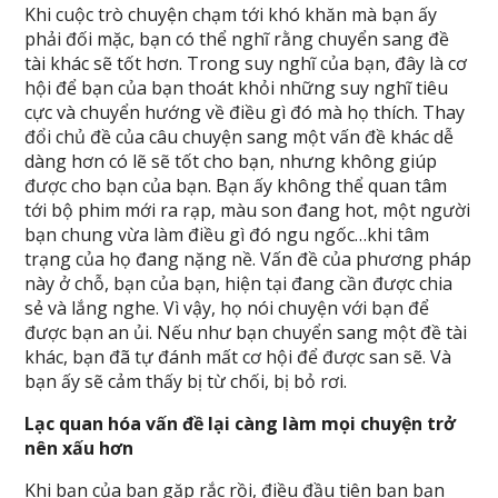
Khi cuộc trò chuyện chạm tới khó khăn mà bạn ấy
phải đối mặc, bạn có thể nghĩ rằng chuyển sang đề
tài khác sẽ tốt hơn. Trong suy nghĩ của bạn, đây là cơ
hội để bạn của bạn thoát khỏi những suy nghĩ tiêu
cực và chuyển hướng về điều gì đó mà họ thích. Thay
đổi chủ đề của câu chuyện sang một vấn đề khác dễ
dàng hơn có lẽ sẽ tốt cho bạn, nhưng không giúp
được cho bạn của bạn. Bạn ấy không thể quan tâm
tới bộ phim mới ra rạp, màu son đang hot, một người
bạn chung vừa làm điều gì đó ngu ngốc…khi tâm
trạng của họ đang nặng nề. Vấn đề của phương pháp
này ở chỗ, bạn của bạn, hiện tại đang cần được chia
sẻ và lắng nghe. Vì vậy, họ nói chuyện với bạn để
được bạn an ủi. Nếu như bạn chuyển sang một đề tài
khác, bạn đã tự đánh mất cơ hội để được san sẽ. Và
bạn ấy sẽ cảm thấy bị từ chối, bị bỏ rơi.
Lạc quan hóa vấn đề lại càng làm mọi chuyện trở
nên xấu hơn
Khi bạn của bạn gặp rắc rồi, điều đầu tiên bạn bạn