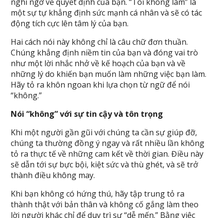
nghi ngờ về quyết định của bạn. “Tôi không làm” là
một sự tự khẳng định sức mạnh cá nhân và sẽ có tác
động tích cực lên tâm lý của bạn.
Hai cách nói này không chỉ là câu chữ đơn thuần.
Chúng khẳng định niềm tin của bạn và đóng vai trò
như một lời nhắc nhở về kế hoạch của bạn và về
những lý do khiến bạn muốn làm những việc bạn làm.
Hãy tỏ ra khôn ngoan khi lựa chọn từ ngữ để nói
“không.”
Nói “không” với sự tin cậy và tôn trọng
Khi một người gần gũi với chúng ta cần sự giúp đỡ,
chúng ta thường đồng ý ngay và rất nhiều lần không
tỏ ra thực tế về những cam kết về thời gian. Điều này
sẽ dẫn tới sự bực bội, kiệt sức và thù ghét, và sẽ trở
thành điều không may.
Khi bạn không có hứng thú, hãy tập trung tỏ ra
thành thật với bản thân và không cố gắng làm theo
lời người khác chỉ để duy trì sự “dễ mến.” Bằng việc