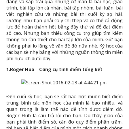
đang và sắp trải qua những cơ man là bài học, giáo
trình, bài tập lớn cá nhân, bài tập nhóm, bài luận, bài
viết nghiên cứu và những bài thi cuối kỳ sợ hãi.
Dường như bạn phải có ý chí thép và có thể cả động
lực để hoàn thành hết bằng đấy thứ và để đạt điểm
số cao. Nhưng bạn thiếu công cụ trợ giúp tìm kiếm
thông tin cần thiết cho bài tập lớn của mình. Giờ bạn
không phải lo lắng về vấn đề đó nữa nhé. Kỳ học của
các bạn sẽ nhẹ bâng với những nguồn thông tin miễn
phí hữu ích dưới đây.
1.Roger Hub – Công cụ tính điểm tổng kết
Đến cuối kỳ học, bạn sẽ rất háo hức muốn biết điểm
trung bình các môn học của mình là bao nhiêu, và
quan trọng là làm thế nào để tính được điểm đó.
Roger Hub là câu trả lời cho bạn. Dù thầy giáo của
bạn phải tính điểm số, cân đo quy điểm phần trăm,
thì bạn sẽ biết điểm của mình một cách nhanh chóng