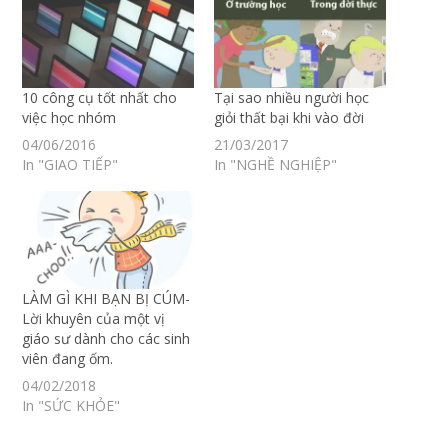
10 công cụ tốt nhất cho
Tại sao nhiều người học
việc học nhóm
giỏi thất bại khi vào đời
04/06/2016
21/03/2017
In "GIAO TIẾP"
In "NGHỀ NGHIỆP"
LÀM GÌ KHI BẠN BỊ CÚM-
Lời khuyên của một vị
giáo sư dành cho các sinh
viên đang ốm.
04/02/2018
In "SỨC KHỎE"