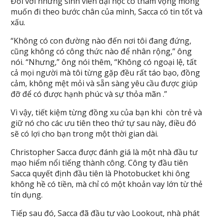
Đối với những sinh viên đại học có tham vọng mong
muốn đi theo bước chân của mình, Sacca có tin tốt và
xấu.
“Không có con đường nào đến nơi tôi đang đứng,
cũng không có công thức nào để nhân rộng,” ông
nói. “Nhưng,” ông nói thêm, “Không có ngoại lệ, tất
cả mọi người mà tôi từng gặp đều rất táo bạo, đồng
cảm, không mệt mỏi và sẵn sàng yêu cầu được giúp
đỡ để có được hạnh phúc và sự thỏa mãn .”
Vì vậy, tiết kiệm từng đồng xu của bạn khi còn trẻ và
giữ nó cho các ưu tiên theo thứ tự sau này, điều đó
sẽ có lợi cho bạn trong một thời gian dài.
Christopher Sacca được đánh giá là một nhà đầu tư
mạo hiểm nổi tiếng thành công. Công ty đầu tiên
Sacca quyết định đầu tiên là Photobucket khi ông
không hề có tiền, mà chỉ có một khoản vay lớn từ thẻ
tín dụng.
Tiếp sau đó, Sacca đã đầu tư vào Lookout, nhà phát