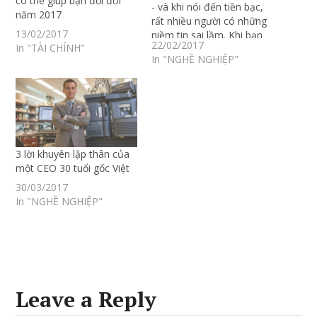
có thể giúp bạn đổi đời
- và khi nói đến tiền bạc,
năm 2017
rất nhiều người có những
13/02/2017
niềm tin sai lầm. Khi bạn
22/02/2017
In "TÀI CHÍNH"
còn trẻ, tương lai dường
In "NGHỀ NGHIỆP"
như ở rất xa, và bạn nghĩ
rằng sau này…
3 lời khuyên lập thân của
một CEO 30 tuổi gốc Việt
30/03/2017
In "NGHỀ NGHIỆP"
Leave a Reply