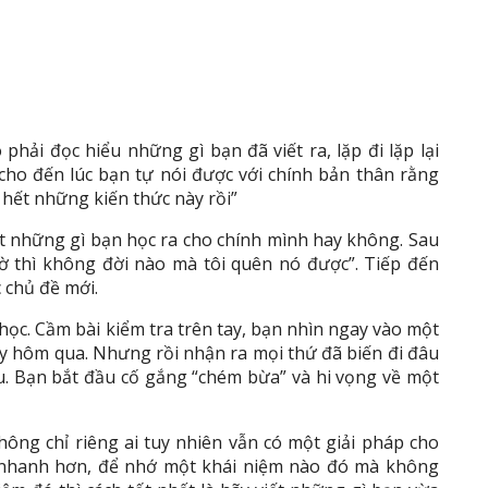
phải đọc hiểu những gì bạn đã viết ra, lặp đi lặp lại
cho đến lúc bạn tự nói được với chính bản thân rằng
 hết những kiến thức này rồi”
iết những gì bạn học ra cho chính mình hay không. Sau
giờ thì không đời nào mà tôi quên nó được”. Tiếp đến
c chủ đề mới.
ọc. Cầm bài kiểm tra trên tay, bạn nhìn ngay vào một
ay hôm qua. Nhưng rồi nhận ra mọi thứ đã biến đi đâu
ầu. Bạn bắt đầu cố gắng “chém bừa” và hi vọng về một
hông chỉ riêng ai tuy nhiên vẫn có một giải pháp cho
 nhanh hơn, để nhớ một khái niệm nào đó mà không