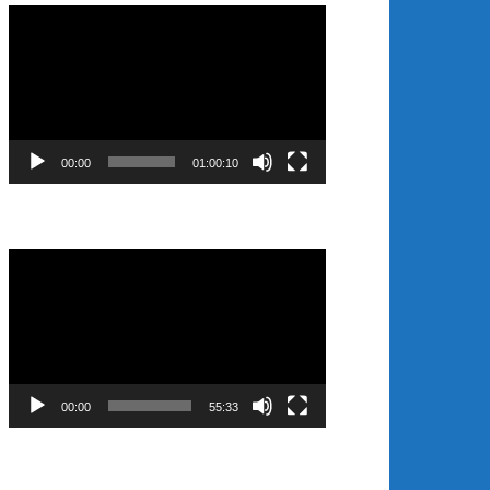
Video
Player
00:00
01:00:10
Video
Player
00:00
55:33