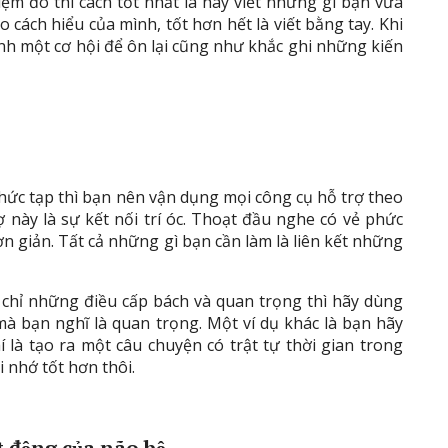
niệm đó thì cách tốt nhất là hãy viết những gì bạn vừa
cách hiểu của mình, tốt hơn hết là viết bằng tay. Khi
nh một cơ hội để ôn lại cũng như khắc ghi những kiến
phức tạp thì bạn nên vận dụng mọi công cụ hỗ trợ theo
 này là sự kết nối trí óc. Thoạt đầu nghe có vẻ phức
n giản. Tất cả những gì bạn cần làm là liên kết những
 chỉ những điều cấp bách và quan trọng thì hãy dùng
à bạn nghĩ là quan trọng. Một ví dụ khác là bạn hãy
 là tạo ra một câu chuyện có trật tự thời gian trong
i nhớ tốt hơn thôi.
 động của não bộ