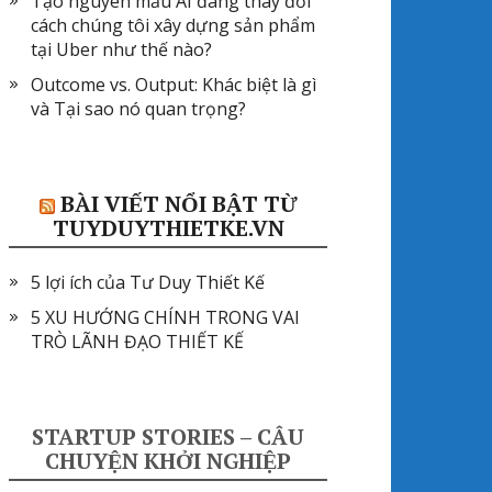
Tạo nguyên mẫu AI đang thay đổi
cách chúng tôi xây dựng sản phẩm
tại Uber như thế nào?
Outcome vs. Output: Khác biệt là gì
và Tại sao nó quan trọng?
BÀI VIẾT NỔI BẬT TỪ
TUYDUYTHIETKE.VN
5 lợi ích của Tư Duy Thiết Kế
5 XU HƯỚNG CHÍNH TRONG VAI
TRÒ LÃNH ĐẠO THIẾT KẾ
STARTUP STORIES – CÂU
CHUYỆN KHỞI NGHIỆP