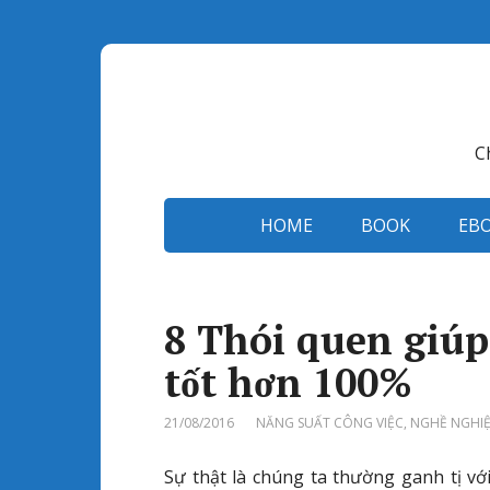
C
HOME
BOOK
EB
8 Thói quen giú
tốt hơn 100%
21/08/2016
NĂNG SUẤT CÔNG VIỆC
,
NGHỀ NGHI
Sự thật là chúng ta thường ganh tị v