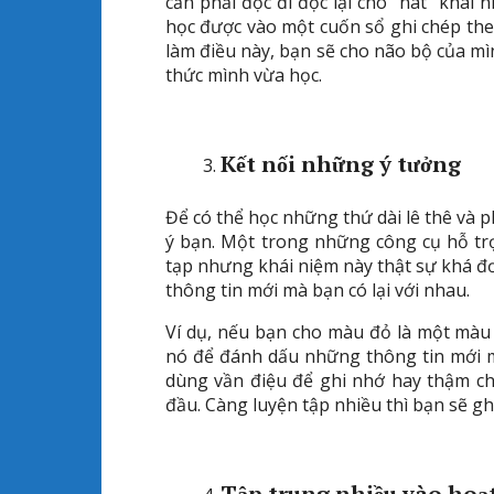
cần phải đọc đi đọc lại cho “nát” khái 
học được vào một cuốn sổ ghi chép theo 
làm điều này, bạn sẽ cho não bộ của mì
thức mình vừa học.
Kết nối những ý tưởng
Để có thể học những thứ dài lê thê và 
ý bạn. Một trong những công cụ hỗ trợ
tạp nhưng khái niệm này thật sự khá đơ
thông tin mới mà bạn có lại với nhau.
Ví dụ, nếu bạn cho màu đỏ là một màu
nó để đánh dấu những thông tin mới m
dùng vần điệu để ghi nhớ hay thậm chí
đầu. Càng luyện tập nhiều thì bạn sẽ gh
Tập trung nhiều
vào hoạt