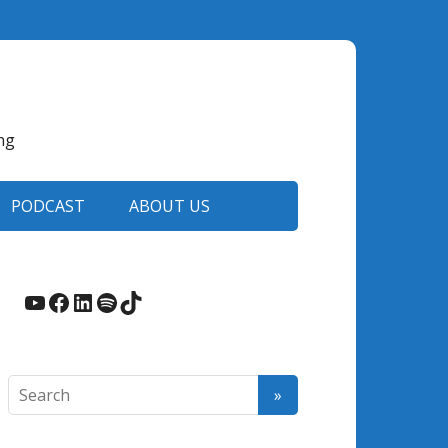
ng
PODCAST
ABOUT US
YouTube
Facebook
LinkedIn
Spotify
TikTok