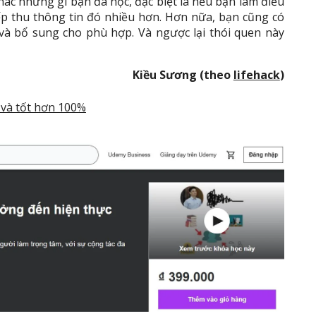
hác những gì bạn đã học, đặc biệt là nếu bạn làm điều
iếp thu thông tin đó nhiều hơn. Hơn nữa, bạn cũng có
 và bổ sung cho phù hợp. Và ngược lại thói quen này
Kiều Sương (theo
lifehack
)