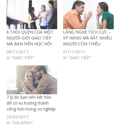
6 THÓI QUEN CỦA MỘT
LẮNG NGHE TÍCH CỰC –
NGƯỜI GIỎI GIAO TIẾP
KỸ NĂNG MÀ RẤT NHIỀU
MÀ BẠN NÊN HỌC HỎI
NGƯỜI CÒN THIẾU
08/11/2017
01/11/2017
In "GIAO TIẾP"
In "GIAO TIẾP"
7 lý do bạn nên kết hôn
để có xu hướng thành
công hơn trong sự nghiệp
25/02/2017
In "GIA ĐÌNH"