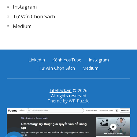
Instagram
Tư Vấn Chọn Sách
Medium
LinkedIn
Kênh YouTube
Instagram
Tư Vấn Chọn Sách
Medium
Lifehack.vn
© 2026
All rights reserved
Theme by
WP Puzzle