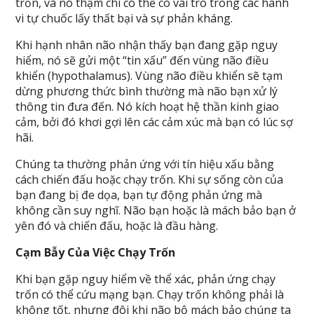
trốn, và nó thậm chí có thể có vai trò trong các hành
vi tự chuốc lấy thất bại và sự phản kháng.
Khi hạnh nhân não nhận thấy bạn đang gặp nguy
hiểm, nó sẽ gửi một “tin xấu” đến vùng não điều
khiển (hypothalamus). Vùng não điều khiển sẽ tạm
dừng phương thức bình thường mà não bạn xử lý
thông tin đưa đến. Nó kích hoạt hệ thần kinh giao
cảm, bởi đó khơi gợi lên các cảm xúc mà bạn có lúc sợ
hãi.
Chúng ta thường phản ứng với tín hiệu xấu bằng
cách chiến đấu hoặc chạy trốn. Khi sự sống còn của
bạn đang bị đe dọa, bạn tự động phản ứng mà
không cần suy nghĩ. Não bạn hoặc là mách bảo bạn ở
yên đó và chiến đấu, hoặc là đầu hàng.
Cạm Bẫy Của Việc Chạy Trốn
Khi bạn gặp nguy hiểm về thể xác, phản ứng chạy
trốn có thể cứu mạng bạn. Chạy trốn không phải là
không tốt, nhưng đôi khi não bộ mách bảo chúng ta