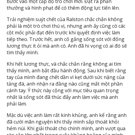
bước vào một cấp độ trò chơi mới. Đặt ra phần
thưởng và hình phạt để có thêm động lực tiến lên.
Trải nghiệm suýt chết của Ralston chắc chắn không
phải là một trò chơi thú vị, nhưng anh ấy cũng có các
cột mốc phải đạt đến trước khi quyết định việc làm
tiếp theo. Trước hết, anh cố gắng sống sót với đống
lương thực ít ỏi mà anh có. Anh đã hi vọng có ai đó sẽ
tìm thấy mình.
Khi hết lương thực, và chắc chắn rằng không ai tìm
thấy mình, anh bắt đầu hành động. Sau khi biết rằng
tay của mình đang chết dần vì kẹt dưới sức nặng của
tảng đá, anh nhận ra đằng nào cũng mất một phần
cánh tay. Ý thức này cộng với mục tiêu quan trọng
nhất là sống sót đã thúc đẩy anh làm việc mà anh
phải làm.
Mặc dù việc anh làm rất kinh khủng, anh kể rằng anh
đã cười mãn nguyện khi thấy mình sắp thoát khỏi
hẻm núi. Khi giải thoát cho chính mình, anh vượt qua
rào cản lớn nhất trong cuộc khủng hoảng của mình.