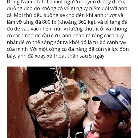
Đông Nam Utah. Là một người chuyên đi đây đi đó,
đường đèo đó không có vẻ gì nguy hiểm đối với anh
cả. Mọi thứ đều suông sẻ cho đến khi anh trượt và
làm vỡ tảng đá 800 Ib (khoảng 362 kg), và bị tảng đá
đó đè vào vách hẻm núi. Vì lương thực ít ỏi và không
có cách nào để cầu cứu, anh nhận ra rằng cách duy
nhất để có thể sống sót ra khỏi đó là từ bỏ cánh tay
của mình. Với một công cụ đa năng đã cùn và lực đòn
bẩy, anh đã xoay xở thoát thân sau 5 ngày.