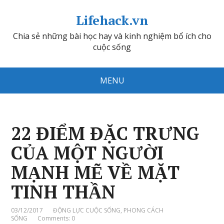
Lifehack.vn
Chia sẻ những bài học hay và kinh nghiệm bổ ích cho
cuộc sống
MENU
22 ĐIỂM ĐẶC TRƯNG
CỦA MỘT NGƯỜI
MẠNH MẼ VỀ MẶT
TINH THẦN
03/12/2017
ĐỘNG LỰC CUỘC SỐNG
,
PHONG CÁCH
SỐNG
Comments: 0