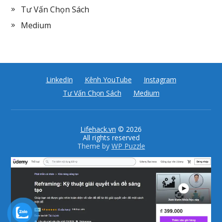
Tư Vấn Chọn Sách
Medium
LinkedIn
Kênh YouTube
Instagram
Tư Vấn Chọn Sách
Medium
Lifehack.vn
© 2026
All rights reserved
Theme by
WP Puzzle