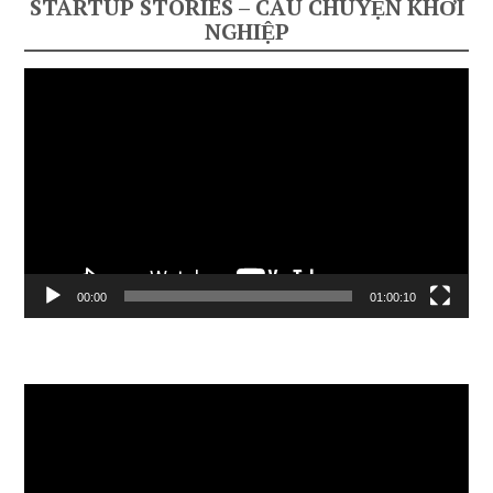
STARTUP STORIES – CÂU CHUYỆN KHỞI
NGHIỆP
Video
Player
00:00
01:00:10
Video
Player