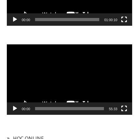
00:00
01:00:10
Video
Player
00:00
55:33
HỌC ONLINE