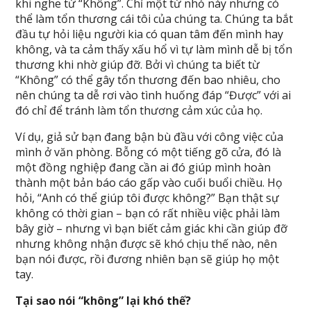
khi nghe từ “Không”. Chỉ một từ nhỏ này nhưng có
thể làm tổn thương cái tôi của chúng ta. Chúng ta bắt
đầu tự hỏi liệu người kia có quan tâm đến mình hay
không, và ta cảm thấy xấu hổ vì tự làm mình dễ bị tổn
thương khi nhờ giúp đỡ. Bởi vì chúng ta biết từ
“Không” có thể gây tổn thương đến bao nhiêu, cho
nên chúng ta dễ rơi vào tình huống đáp “Được” với ai
đó chỉ để tránh làm tổn thương cảm xúc của họ.
Ví dụ, giả sử bạn đang bận bù đầu với công việc của
mình ở văn phòng. Bỗng có một tiếng gõ cửa, đó là
một đồng nghiệp đang cần ai đó giúp mình hoàn
thành một bản báo cáo gấp vào cuối buổi chiều. Họ
hỏi, “Anh có thể giúp tôi được không?” Bạn thật sự
không có thời gian – bạn có rất nhiều việc phải làm
bây giờ – nhưng vì bạn biết cảm giác khi cần giúp đỡ
nhưng không nhận được sẽ khó chịu thế nào, nên
bạn nói được, rồi đương nhiên bạn sẽ giúp họ một
tay.
Tại sao nói “không” lại khó thế?