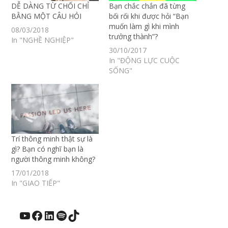
DỄ DÀNG TỪ CHỐI CHỈ
Bạn chắc chắn đã từng
BẰNG MỘT CÂU HỎI
bối rối khi được hỏi “Bạn
muốn làm gì khi mình
08/03/2018
trưởng thành”?
In "NGHỀ NGHIỆP"
30/10/2017
In "ĐỘNG LỰC CUỘC
SỐNG"
Trí thông minh thật sự là
gì? Bạn có nghĩ bạn là
người thông minh không?
17/01/2018
In "GIAO TIẾP"
YouTube
Facebook
LinkedIn
Spotify
TikTok