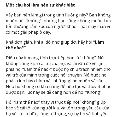
Một câu hỏi làm nên sự khác biệt
Vậy bạn nên làm gì trong tình huống này? Bạn không
muốn nói “không”, nhưng bạn cũng không muốn làm
tổn thương cảm xúc của người khác. Thật may mắn vì
có một giải pháp ở đây.
Khá đơn giản, khi ai đó nhờ giúp đỡ, hãy hỏi
“Làm
thế nào?”
Điều này ít mang tính trực tiếp hơn là “không”. Nó
không công kích cái tôi của họ, và lái vấn đề về lại
phía họ. “Làm thế nào?” buộc họ chịu trách nhiệm cho
vai trò của mình trong cuộc nói chuyện. Nó buộc họ
phải trình bày chính xác những gì họ muốn và cần.
Nếu họ không có khả năng để tiếp tục và thuyết phục
được bạn, lúc này sẽ dễ dàng hơn để nói “Không”.
Hỏi “làm thế nào” thay vì trực tiếp nói “không” giúp
bảo vệ cái tôi của người kia, và tôn trọng yêu cầu của
họ về sự sở hữu, lòng tự trọng, sự uy tín và tình yêu