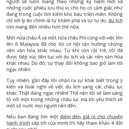
người sẽ luôn mang theo những kỷ niệm mới và
những cuộc phiêu lưu thú vị, cho họ có cảm giác như
đang trong cuộc tìm kiếm kho báu triền miên. Không
chỉ với lý do chính là tự khám phá và sự tự do,
du lịch
còn mang đến nhiều hơn thế nữa.
Một nửa châu Á và một nửa châu Phi cùng với việc lớn
lên ở Malaysia đã cho tôi cơ hội tận hưởng những
nền văn hóa khác nhau. Từ khi còn rất trẻ, tôi đã
được tiếp xúc liên tục với du lịch và các nền văn hóa
khác nhau. Do đó, sự thay đổi không bao giờ làm tôi
ngạc nhiên.
Tuy nhiên, gần đây tôi nhận ra sự khác biệt trong ý
kiến và hoài nghi về việc du lịch sang các châu lục
khác. Thật đáng ngạc nhiên! Thế nên tôi sẽ làm sáng
tỏ với một trong những châu lục mà tôi yêu thích về
một số nước mọi người nên đến.
Nếu bạn đang tìm một
điểm đến giá rẻ cho chuyến
hành trình
sắp tới của mình thì hãy tham khảo 4 đất