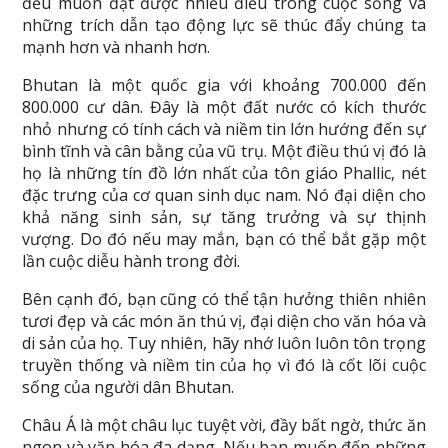
đều muốn đạt được nhiều điều trong cuộc sống và
những trích dẫn tạo động lực sẽ thúc đẩy chúng ta
mạnh hơn và nhanh hơn.
Bhutan là một quốc gia với khoảng 700.000 đến
800.000 cư dân. Đây là một đất nước có kích thước
nhỏ nhưng có tính cách và niềm tin lớn hướng đến sự
bình tĩnh và cân bằng của vũ trụ. Một điều thú vị đó là
họ là những tín đồ lớn nhất của tôn giáo Phallic, nét
đặc trưng của cơ quan sinh dục nam. Nó đại diện cho
khả năng sinh sản, sự tăng trưởng và sự thịnh
vượng. Do đó nếu may mắn, bạn có thể bắt gặp một
lần cuộc diễu hành trong đời.
Bên cạnh đó, bạn cũng có thể tận hưởng thiên nhiên
tươi đẹp và các món ăn thú vị, đại diện cho văn hóa và
di sản của họ. Tuy nhiên, hãy nhớ luôn luôn tôn trọng
truyền thống và niềm tin của họ vì đó là cốt lõi cuộc
sống của người dân Bhutan.
Châu Á là một châu lục tuyệt vời, đầy bất ngờ, thức ăn
ngon và văn hóa đa dạng. Nếu bạn muốn đến những