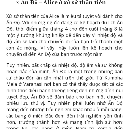
Ấn Độ – Alice ở xứ sở thần tiên
Xứ sở thần tiên của Alice là miêu tả tuyệt vời dành cho
Ấn Độ. Với những người đang có kế hoạch du lịch Ấn
Độ, thời điểm giữa tháng 4 cho đến cuối tháng 8 là
một ý tưởng khủng khiếp để đến đây vì nhiệt độ và
độ ẩm sẽ làm cho chuyến đi của bạn trở thành một
cơn ác mộng. Vì vậy, hãy luôn lên kế hoạch cho
chuyến đi đến Ấn Độ của bạn trước một năm.
Tuy nhiên, bất chấp cả nhiệt độ, độ ẩm và sự không
hoàn hảo của mình, Ấn Độ là một trong những dân
cư chào đón ân cần nhất trên thế giới. Từ Kumbha
Mela ở Varanasi nơi bạn có thể thấy được tất cả các
hình thức diễu hành thiêng liêng đến những đỉnh núi
tuyệt đẹp, Ấn Độ sẽ đảm bảo cho bạn một chuyến
phiêu lưu thú vị. Tuy nhiên phải luôn nhớ Ấn Độ
mang đến những trải nghiệm khác nhau ở mỗi bang,
các bang ở miền Bắc đem đến trải nghiệm yên tĩnh
hơn, trưởng thành hơn và mang tính lịch sử hơn;
trong khi các bang ở miền Nam từ Kerala đến