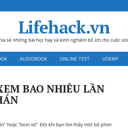
Lifehack.vn
hia sẻ những bài học hay và kinh nghiệm bổ ích cho cuộc số
OOK
AUDIOBOOK
ONLINE TEST
UDEMY
 XEM BAO NHIÊU LẦN
HÁN
n” hoặc “bom xịt”. Đôi khi bạn tìm thấy một bộ phim