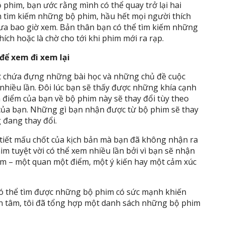
ộ phim, bạn ước rằng mình có thể quay trở lại hai
n tìm kiếm những bộ phim, hầu hết mọi người thích
a bao giờ xem. Bản thân bạn có thể tìm kiếm những
ích hoặc là chờ cho tới khi phim mới ra rạp.
để xem đi xem lại
ốt chứa đựng những bài học và những chủ đề cuộc
 nhiều lần. Đôi lúc bạn sẽ thấy được những khía cạnh
 điểm của bạn về bộ phim này sẽ thay đổi tùy theo
của bạn. Những gì bạn nhận được từ bộ phim sẽ thay
 đang thay đổi.
h tiết mấu chốt của kịch bản mà bạn đã không nhận ra
m tuyệt vời có thể xem nhiều lần bởi vì bạn sẽ nhận
xem – một quan một điểm, một ý kiến hay một cảm xúc
 có thể tìm được những bộ phim có sức mạnh khiến
Yên tâm, tôi đã tổng hợp một danh sách những bộ phim