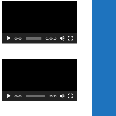
Video
Player
00:00
01:00:10
Video
Player
00:00
55:33