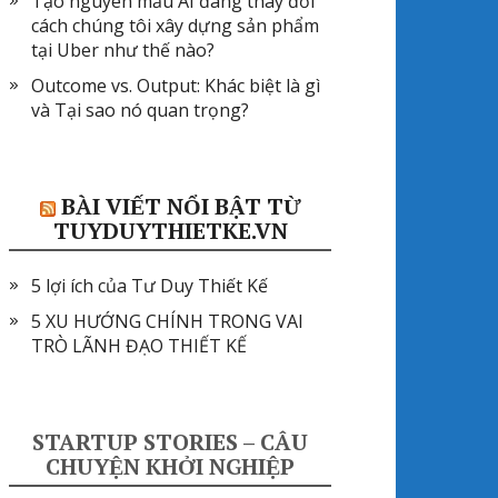
Tạo nguyên mẫu AI đang thay đổi
cách chúng tôi xây dựng sản phẩm
tại Uber như thế nào?
Outcome vs. Output: Khác biệt là gì
và Tại sao nó quan trọng?
BÀI VIẾT NỔI BẬT TỪ
TUYDUYTHIETKE.VN
5 lợi ích của Tư Duy Thiết Kế
5 XU HƯỚNG CHÍNH TRONG VAI
TRÒ LÃNH ĐẠO THIẾT KẾ
STARTUP STORIES – CÂU
CHUYỆN KHỞI NGHIỆP