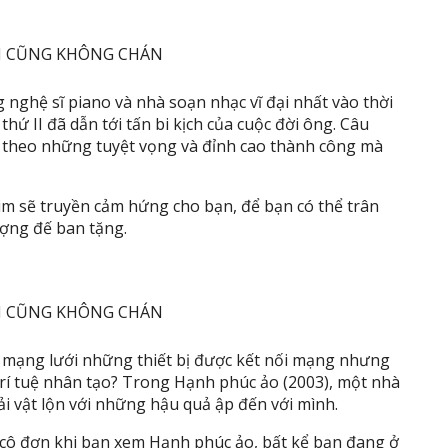
nghệ sĩ piano và nhà soạn nhạc vĩ đại nhất vào thời
hứ II đã dẫn tới tấn bi kịch của cuộc đời ông. Câu
 theo những tuyệt vọng và đỉnh cao thành công mà
im sẽ truyền cảm hứng cho bạn, để bạn có thể trân
ợng đế ban tặng.
t mạng lưới những thiết bị được kết nối mạng nhưng
trí tuệ nhân tạo? Trong Hạnh phúc ảo (2003), một nhà
ải vật lộn với những hậu quả ập đến với mình.
 cô đơn khi bạn xem Hạnh phúc ảo, bất kể bạn đang ở