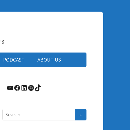
ng
PODCAST
ABOUT US
YouTube
Facebook
LinkedIn
Spotify
TikTok