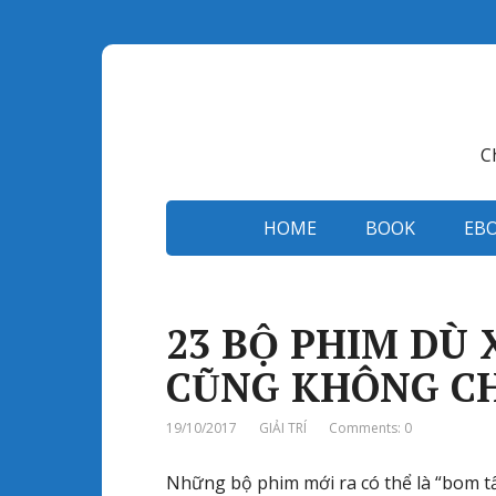
C
HOME
BOOK
EB
23 BỘ PHIM DÙ
CŨNG KHÔNG C
19/10/2017
GIẢI TRÍ
Comments: 0
Những bộ phim mới ra có thể là “bom tấ