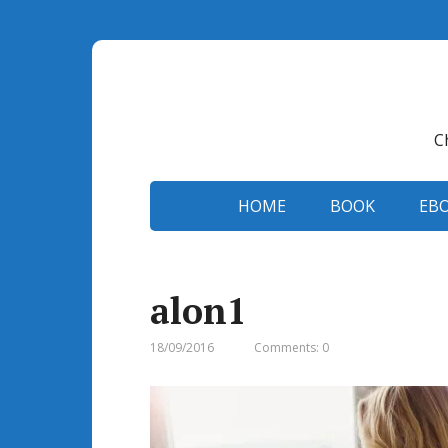
C
HOME
BOOK
EB
alon1
18/09/2016
Comments: 0