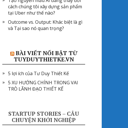
Tạo nguyên mẫu AI đang thay đổi
cách chúng tôi xây dựng sản phẩm
tại Uber như thế nào?
Outcome vs. Output: Khác biệt là gì
và Tại sao nó quan trọng?
BÀI VIẾT NỔI BẬT TỪ
TUYDUYTHIETKE.VN
5 lợi ích của Tư Duy Thiết Kế
5 XU HƯỚNG CHÍNH TRONG VAI
TRÒ LÃNH ĐẠO THIẾT KẾ
STARTUP STORIES – CÂU
CHUYỆN KHỞI NGHIỆP