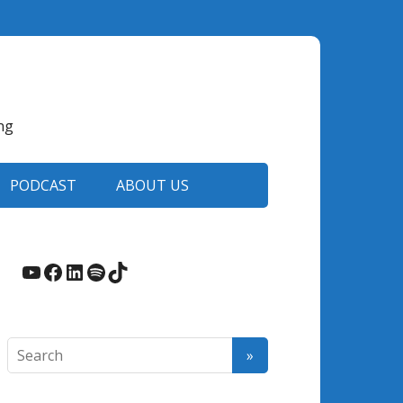
ng
PODCAST
ABOUT US
YouTube
Facebook
LinkedIn
Spotify
TikTok