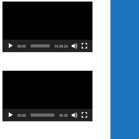
Video
Player
00:00
01:00:10
Video
Player
00:00
55:33