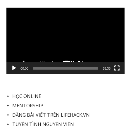
Video
Player
00:00
55:33
HỌC ONLINE
MENTORSHIP
ĐĂNG BÀI VIẾT TRÊN LIFEHACK.VN
TUYỂN TÌNH NGUYỆN VIÊN