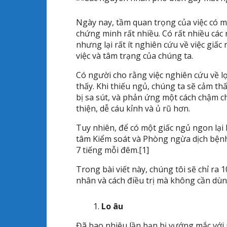
Ngày nay, tầm quan trọng của việc có m
chứng minh rất nhiều. Có rất nhiều các 
nhưng lại rất ít nghiên cứu về việc giấc
việc và tâm trạng của chúng ta.
Có người cho rằng việc nghiên cứu về lợi
thấy. Khi thiếu ngủ, chúng ta sẽ cảm th
bị sa sút, và phản ứng một cách chậm c
thiện, dễ cáu kỉnh và ủ rũ hơn.
Tuy nhiên, để có một giấc ngủ ngon lại
tâm Kiểm soát và Phòng ngừa dịch bệnh
7 tiếng mỗi đêm.[1]
Trong bài viết này, chúng tôi sẽ chỉ ra 
nhân và cách điều trị mà không cần dùn
Lo âu
Đã bao nhiêu lần bạn bị vướng mắc với n