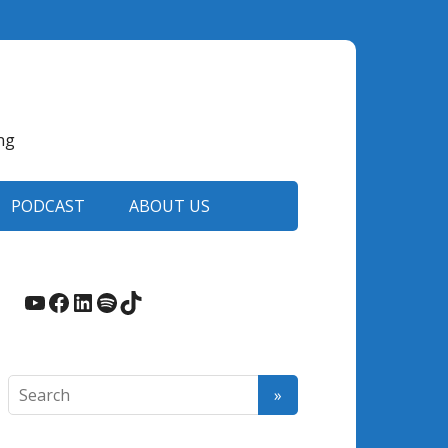
ng
PODCAST
ABOUT US
YouTube
Facebook
LinkedIn
Spotify
TikTok