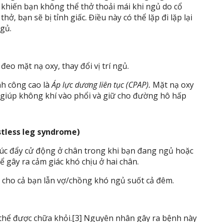
 khiến bạn không thể thở thoải mái khi ngủ do cổ
hở, bạn sẽ bị tỉnh giấc. Điều này có thể lặp đi lặp lại
gủ.
đeo mặt nạ oxy, thay đổi vị trí ngủ.
ành công cao là
Áp lực dương liên tục (CPAP).
Mặt nạ oxy
 giúp không khí vào phổi và giữ cho đường hô hấp
tless leg syndrome)
úc đẩy cử động ở chân trong khi bạn đang ngủ hoặc
ể gây ra cảm giác khó chịu ở hai chân.
 cho cả bạn lẫn vợ/chồng khó ngủ suốt cả đêm.
thể được chữa khỏi.[3] Nguyên nhân gây ra bệnh này