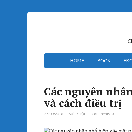
C
HOME
BOOK
EB
Các nguyên nhân
và cách điều trị
26/09/2018
SỨC KHỎE
Comments: 0