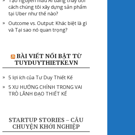
Tạo nguyên mẫu AI đang thay đổi
cách chúng tôi xây dựng sản phẩm
tại Uber như thế nào?
Outcome vs. Output: Khác biệt là gì
và Tại sao nó quan trọng?
BÀI VIẾT NỔI BẬT TỪ
TUYDUYTHIETKE.VN
5 lợi ích của Tư Duy Thiết Kế
5 XU HƯỚNG CHÍNH TRONG VAI
TRÒ LÃNH ĐẠO THIẾT KẾ
STARTUP STORIES – CÂU
CHUYỆN KHỞI NGHIỆP