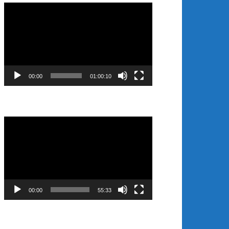
Video
Player
00:00
01:00:10
Video
Player
00:00
55:33