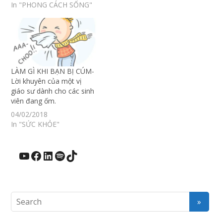
In "PHONG CÁCH SỐNG"
LÀM GÌ KHI BẠN BỊ CÚM-
Lời khuyên của một vị
giáo sư dành cho các sinh
viên đang ốm.
04/02/2018
In "SỨC KHỎE"
YouTube
Facebook
LinkedIn
Spotify
TikTok