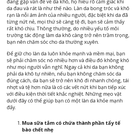
đang gặp vấn đề về da khô, họ hiểu rõ cảm giác khi
da đau và rát là như thế nào. Làn da bong tróc và khô
rạn là nỗi ám ảnh của nhiều người, đặc biệt khi da đã
từng nứt nẻ, mọi thứ sẽ càng tệ đi, bạn sẽ cảm thấy
rất khó chịu. Thông thường, do nhiều yếu tố môi
trường tác động làm da khô càng trở nên trầm trọng,
bạn nên chăm sóc cho da thường xuyên.
Để giữ cho làn da luôn khỏe mạnh và mềm mại, bạn
sẽ phải chăm sóc nó nhiều hơn và điều đó không khó
như mọi người vẫn nghĩ. Ngay cả khi da bạn không
phải da khô tự nhiên, nếu bạn không chăm sóc da
đúng cách, da bạn sẽ trở nên khô đi nhanh chóng, tái
nhợt và tệ hơn nữa là có các vết nứt khi bạn tiếp xúc
với điều kiện thời tiết khắc nghiệt. Những mẹo vặt
dưới đây có thể giúp bạn có một làn da khỏe mạnh
đấy.
Mua sữa tắm có chứa thành phần tẩy tế
bào chết nhẹ