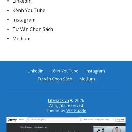
LinkedIn
Kênh YouTube
Instagram
Tư Vấn Chọn Sách
Medium
LinkedIn
Kênh YouTube
Instagram
Tư Vấn Chọn Sách
Medium
Lifehack.vn
© 2026
All rights reserved
Theme by
WP Puzzle