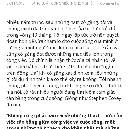
07/11/2017
NĂNG SUẤT CÔNG VIỆC
,
NGHỀ NGHIỆP
Comments:
0
Nhiều năm trước, sau những năm cố gắng, tôi và
chồng mình đã trở thành bố mẹ của ba đứa trẻ chỉ
trong vòng 19 tháng. Tôi ngay lập tức trở nên quyết
đoán hơn để vừa chăm lo cho cuộc sống của mình ở
cương vị một người mẹ, luôn có mặt lúc lũ trẻ cần và
cũng cố gắng đạt được những mục tiêu lớn trong
công việc. Đó chính là nhận thức của cá nhân tôi về
việc nắm bắt mọi thứ-thực sự thì tôi đã như “ngồi
trên đống lửa” khi cố gắng xác định xem liệu những
gì tôi dự định trên kia có thể xảy ra không. Tôi nhanh
chóng phát hiện ra rằng tôi không hề cô đơn. Thực tế
mà nói, có rất nhiều người đang tìm kiếm cảm giác
cân bằng trong cuộc sống. Giống như Stephen Covey
đã nói,
“
Không có gì phải bàn cãi về những thách thức của
việc cân bằng giữa công việc và cuộc sống, một
trong những thử thách khó khăn nhất mà những