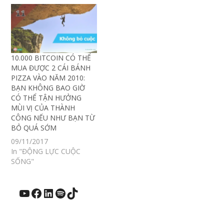
10.000 BITCOIN CÓ THỂ
MUA ĐƯỢC 2 CÁI BÁNH
PIZZA VÀO NĂM 2010:
BẠN KHÔNG BAO GIỜ
CÓ THỂ TẬN HƯỞNG
MÙI VỊ CỦA THÀNH
CÔNG NẾU NHƯ BẠN TỪ
BỎ QUÁ SỚM
09/11/2017
In "ĐỘNG LỰC CUỘC
SỐNG"
YouTube
Facebook
LinkedIn
Spotify
TikTok