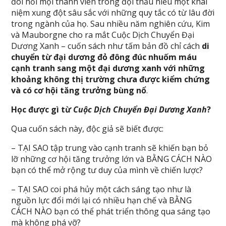
đòi hỏi mọi thành viên trong đội thấu hiểu một khái
niệm xung đột sâu sắc với những quy tắc có từ lâu đời
trong ngành của họ. Sau nhiều năm nghiên cứu, Kim
và Mauborgne cho ra mắt Cuộc Dịch Chuyển Đại
Dương Xanh – cuốn sách như tấm bản đồ chỉ cách
di
chuyển từ đại dương đỏ đông đúc nhuốm máu
cạnh tranh sang một đại dương xanh với những
khoảng không thị trường chưa được kiểm chứng
và có cơ hội tăng trưởng bùng nổ
.
Học được gì từ
Cuộc Dịch Chuyển Đại Dương Xanh
?
Qua cuốn sách này, độc giả sẽ biết được:
– TẠI SAO tập trung vào cạnh tranh sẽ khiến bạn bỏ
lỡ những cơ hội tăng trưởng lớn và BẰNG CÁCH NÀO
bạn có thể mở rộng tư duy của mình về chiến lược?
– TẠI SAO coi phá hủy một cách sáng tạo như là
nguồn lực đổi mới lại có nhiều hạn chế và BẰNG
CÁCH NÀO bạn có thể phát triển thông qua sáng tạo
mà không phá vỡ?