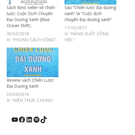
Sách Best-seller về chiến
Sau “Chiến lược đại dương
lược: Cuộc Dịch Chuyển
xanh” là “Cuộc dịch
Đại Dương Xanh (Blue
chuyển Đại dương xanh”
Ocean Shift)
11/10/2017
30/03/2018
In "NĂNG SUẤT CÔNG
In "PHONG CÁCH SỐNG"
VIỆC"
Review sách Chiến Lược
Đại Dương Xanh
03/04/2018
In "KIẾN THỨC CHUNG"
YouTube
Facebook
LinkedIn
Spotify
TikTok