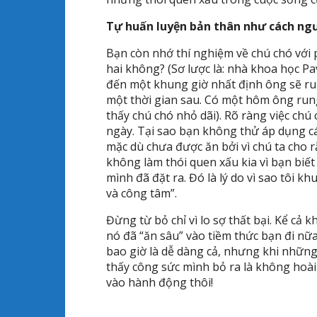
Tự huấn luyện bản thân như cách ngư
Bạn còn nhớ thí nghiệm về chú chó với 
hai không? (Sơ lược là: nhà khoa học Pa
đến một khung giờ nhất định ông sẽ ru
một thời gian sau. Có một hôm ông ru
thấy chú chó nhỏ dãi). Rõ ràng việc ch
ngày. Tại sao bạn không thử áp dụng cá
mặc dù chưa được ăn bởi vì chú ta cho r
không làm thói quen xấu kia vì bạn biết
mình đã đặt ra. Đó là lý do vì sao tôi 
và công tâm”.
Đừng từ bỏ chỉ vì lo sợ thất bại. Kể cả
nó đã “ăn sâu” vào tiềm thức bạn đi nữa
bao giờ là dễ dàng cả, nhưng khi những
thấy công sức mình bỏ ra là không hoài
vào hành động thôi!