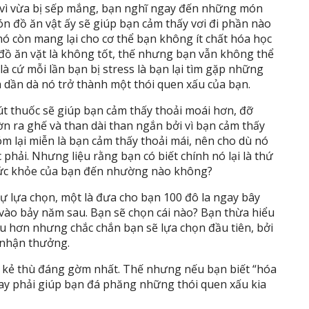
s vì vừa bị sếp mắng, bạn nghĩ ngay đến những món
n đồ ăn vật ấy sẽ giúp bạn cảm thấy vơi đi phần nào
nó còn mang lại cho cơ thể bạn không ít chất hóa học
 đồ ăn vặt là không tốt, thế nhưng bạn vẫn không thể
 là cứ mỗi lần bạn bị stress là bạn lại tìm gặp những
 dần dà nó trở thành một thói quen xấu của bạn.
út thuốc sẽ giúp bạn cảm thấy thoải moái hơn, đỡ
n ra ghế và than dài than ngắn bởi vì bạn cảm thấy
m lại miễn là bạn cảm thấy thoải mái, nên cho dù nó
 phải. Nhưng liệu rằng bạn có biết chính nó lại là thứ
sức khỏe của bạn đến nhường nào không?
ự lựa chọn, một là đưa cho bạn 100 đô la ngay bây
 vào bảy năm sau. Bạn sẽ chọn cái nào? Bạn thừa hiểu
ều hơn nhưng chắc chắn bạn sẽ lựa chọn đầu tiên, bởi
 nhận thưởng.
 kẻ thù đáng gờm nhất. Thế nhưng nếu bạn biết “hóa
 tay phải giúp bạn đá phăng những thói quen xấu kia