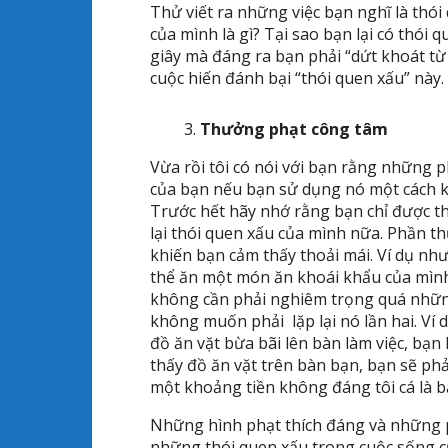
Thử viết ra những việc bạn nghĩ là thói
của mình là gì? Tại sao bạn lại có thói
giây mà đáng ra bạn phải “dứt khoát từ
cuộc hiến đánh bại “thói quen xấu” này.
Thưởng phạt công tâm
Vừa rồi tôi có nói với bạn rằng những 
của bạn nếu bạn sử dụng nó một cách kh
Trước hết hãy nhớ rằng bạn chỉ được t
lại thói quen xấu của mình nữa. Phần th
khiến bạn cảm thấy thoải mái. Ví dụ nh
thể ăn một món ăn khoái khẩu của mìn
không cần phải nghiêm trọng quá nhữn
không muốn phải lặp lại nó lần hai. Ví
đồ ăn vặt bừa bãi lên bàn làm việc, bạ
thấy đồ ăn vặt trên bàn bạn, bạn sẽ ph
một khoảng tiền không đáng tôi cá là bạ
Những hình phạt thích đáng và những 
những thói quen xấu trong cuộc sống c