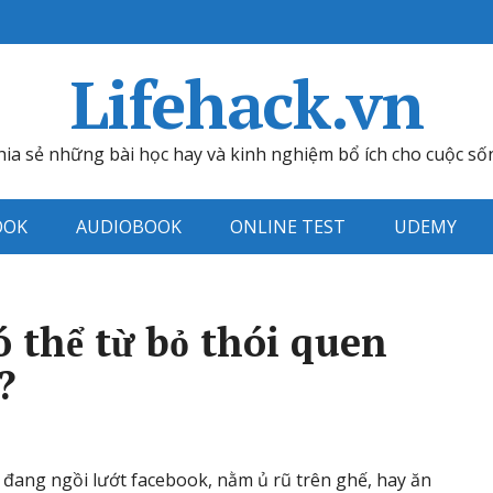
Lifehack.vn
hia sẻ những bài học hay và kinh nghiệm bổ ích cho cuộc số
OOK
AUDIOBOOK
ONLINE TEST
UDEMY
ó thể từ bỏ thói quen
?
n đang ngồi lướt facebook, nằm ủ rũ trên ghế, hay ăn