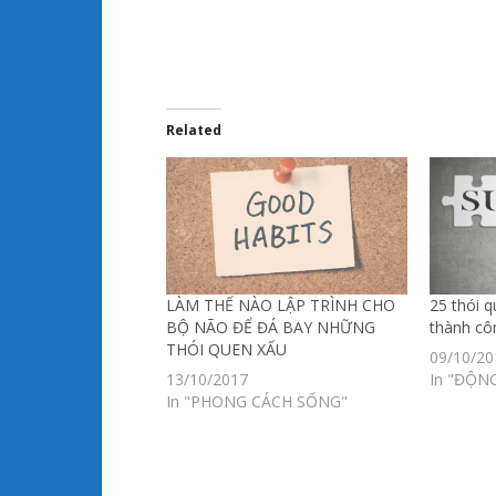
Related
LÀM THẾ NÀO LẬP TRÌNH CHO
25 thói q
BỘ NÃO ĐỂ ĐÁ BAY NHỮNG
thành cô
THÓI QUEN XẤU
09/10/20
13/10/2017
In "ĐỘN
In "PHONG CÁCH SỐNG"