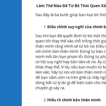
Làm Thế Nào Để Từ Bỏ Thói Quen X
Sau đây là ba bước giúp bạn loại bỏ thó
Điều chỉnh suy nghĩ của chính 
Sau khi bạn đã quyết định từ bỏ một thó
quen tốt thay thế vào chỗ trống thời gi
thân mình rằng mình sẽ từ bỏ nó. Điều q
với chính bản thân mình. Đừng tự bào c
minh mỗi lần bạn phạm lỗi. Đừng tự ph
cơ hội suy nghĩ hay bận tâm về nó. Ấy c
khác thay thế. Ví dụ nếu bạn muốn từ b
làm việc, hãy tự nói với bản thân mình r
để bạn nằm ườn ra trên ghế cả. Hãy ngồ
dùng bất cứ lý do gì để biện luận cho h
chuyện gì xảy ra.
Hiểu rõ chính bản thân mình