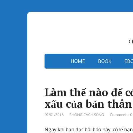
C
HOME
BOOK
EB
Làm thế nào để c
xấu của bản thân
02/01/2018
PHONG CÁCH SỐNG
Comments: 0
Ngay khi bạn đọc bài báo này, có lẽ bạ