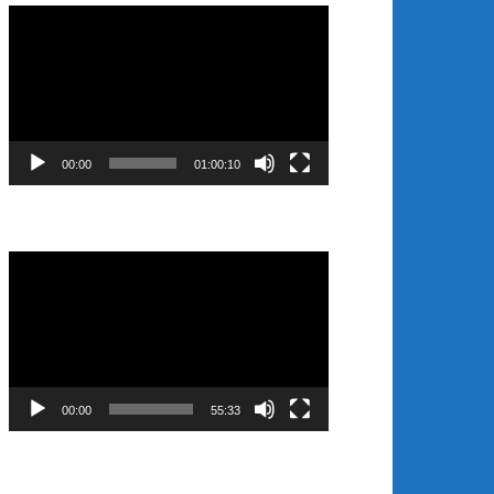
Video
Player
00:00
01:00:10
Video
Player
00:00
55:33