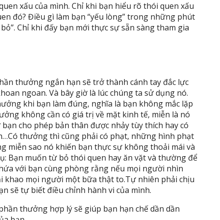
 quen xấu của mình. Chỉ khi bạn hiểu rõ thói quen xấu
 quen đó? Điều gì làm bạn “yếu lòng” trong những phút
 bỏ”. Chỉ khi đấy bạn mới thực sự sẵn sàng tham gia
phần thưởng ngắn hạn sẽ trở thành cánh tay đắc lực
oan ngoan. Và bây giờ là lúc chúng ta sử dụng nó.
hưởng khi bạn làm đúng, nghĩa là bạn không mắc lặp
ưởng không cần có giá trị về mặt kinh tế, miễn là nó
ư bạn cho phép bản thân được nhảy tùy thích hay có
h…Có thưởng thì cũng phải có phạt, những hình phạt
g miễn sao nó khiến bạn thực sự không thoải mái và
 dụ: Bạn muốn từ bỏ thói quen hay ăn vặt và thường để
n hứa với bạn cùng phòng rằng nếu mọi người nhìn
ải khao mọi người một bữa thật to.Tự nhiên phải chịu
n sẽ tự biết điều chỉnh hành vi của mình.
phần thưởng hợp lý sẽ giúp bạn hạn chế dần dần
ủa bạn.