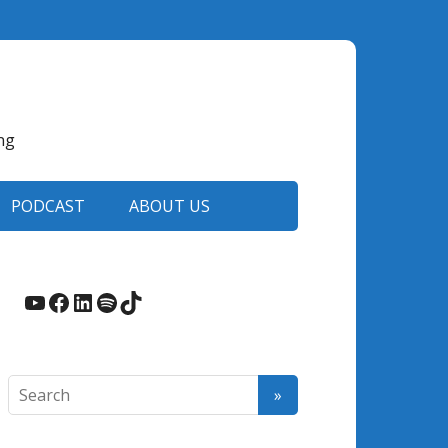
ng
PODCAST
ABOUT US
YouTube
Facebook
LinkedIn
Spotify
TikTok