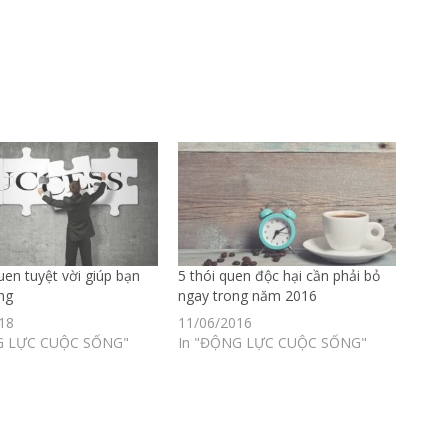
uen tuyệt vời giúp bạn
5 thói quen độc hại cần phải bỏ
ng
ngay trong năm 2016
18
11/06/2016
G LỰC CUỘC SỐNG"
In "ĐỘNG LỰC CUỘC SỐNG"