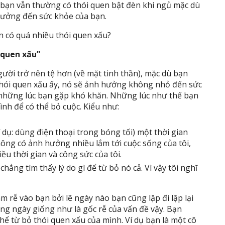
 bạn vẫn thường có thói quen bật đèn khi ngủ mặc dù
hưởng đến sức khỏe của bạn.
n có quá nhiều thói quen xấu?
 quen xấu”
ời trở nên tệ hơn (về mặt tinh thần), mặc dù bạn
hói quen xấu ấy, nó sẽ ảnh hưởng không nhỏ đến sức
 những lúc bạn gặp khó khăn. Những lúc như thế bạn
ình để có thể bỏ cuộc. Kiểu như:
í dụ: dùng điện thoại trong bóng tối) một thời gian
hông có ảnh hưởng nhiều lắm tới cuộc sống của tôi,
ều thời gian và công sức của tôi.
 chẳng tìm thấy lý do gì để từ bỏ nó cả. Vì vậy tôi nghĩ
 rễ vào bạn bởi lẽ ngày nào bạn cũng lặp đi lặp lại
àng ngày giống như là gốc rễ của vấn đề vậy. Bạn
hể từ bỏ thói quen xấu của mình. Ví dụ bạn là một cô