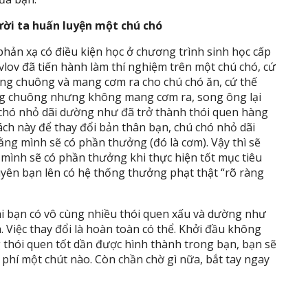
ời ta huấn luyện một chú chó
phản xạ có điều kiện học ở chương trình sinh học cấp
vlov đã tiến hành làm thí nghiệm trên một chú chó, cứ
ng chuông và mang cơm ra cho chú chó ăn, cứ thế
ng chuông nhưng không mang cơm ra, song ông lại
ú chó nhỏ dãi dường như đã trở thành thói quen hàng
ch này để thay đổi bản thân bạn, chú chó nhỏ dãi
ằng mình sẽ có phần thưởng (đó là cơm). Vậy thì sẽ
 mình sẽ có phần thưởng khi thực hiện tốt mục tiêu
khuyên bạn lên có hệ thống thưởng phạt thật “rõ ràng
 khi bạn có vô cùng nhiều thói quen xấu và dường như
. Việc thay đổi là hoàn toàn có thể. Khởi đầu không
 thói quen tốt dần được hình thành trong bạn, bạn sẽ
 phí một chút nào. Còn chần chờ gì nữa, bắt tay ngay