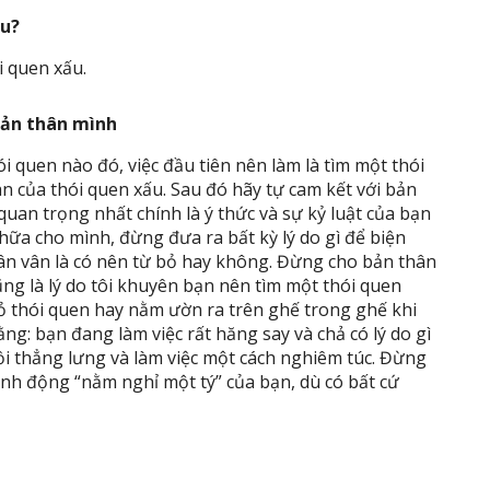
ấu?
i quen xấu.
bản thân mình
i quen nào đó, việc đầu tiên nên làm là tìm một thói
an của thói quen xấu. Sau đó hãy tự cam kết với bản
uan trọng nhất chính là ý thức và sự kỷ luật của bạn
hữa cho mình, đừng đưa ra bất kỳ lý do gì để biện
ân vân là có nên từ bỏ hay không. Đừng cho bản thân
ũng là lý do tôi khuyên bạn nên tìm một thói quen
ỏ thói quen hay nằm ườn ra trên ghế trong ghế khi
ằng: bạn đang làm việc rất hăng say và chả có lý do gì
i thẳng lưng và làm việc một cách nghiêm túc. Đừng
ành động “nằm nghỉ một tý” của bạn, dù có bất cứ