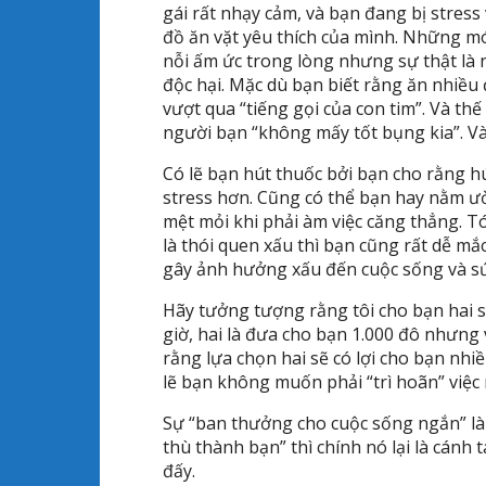
gái rất nhạy cảm, và bạn đang bị stres
đồ ăn vặt yêu thích của mình. Những mó
nỗi ấm ức trong lòng nhưng sự thật là 
độc hại. Mặc dù bạn biết rằng ăn nhiều
vượt qua “tiếng gọi của con tim”. Và thế
người bạn “không mấy tốt bụng kia”. Và
Có lẽ bạn hút thuốc bởi bạn cho rằng h
stress hơn. Cũng có thể bạn hay nằm ườ
mệt mỏi khi phải àm việc căng thẳng. Tó
là thói quen xấu thì bạn cũng rất dễ mắc
gây ảnh hưởng xấu đến cuộc sống và 
Hãy tưởng tượng rằng tôi cho bạn hai s
giờ, hai là đưa cho bạn 1.000 đô nhưng
rằng lựa chọn hai sẽ có lợi cho bạn nhi
lẽ bạn không muốn phải “trì hoãn” việc
Sự “ban thưởng cho cuộc sống ngắn” là
thù thành bạn” thì chính nó lại là cánh
đấy.