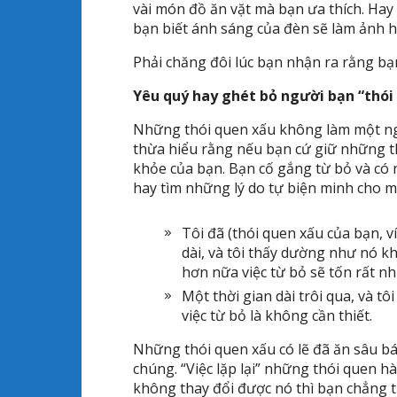
vài món đồ ăn vặt mà bạn ưa thích. Hay
bạn biết ánh sáng của đèn sẽ làm ảnh 
Phải chăng đôi lúc bạn nhận ra rằng bạ
Yêu quý hay ghét bỏ người bạn “thói
Những thói quen xấu không làm một ngư
thừa hiểu rằng nếu bạn cứ giữ những t
khỏe của bạn. Bạn cố gắng từ bỏ và có
hay tìm những lý do tự biện minh cho m
Tôi đã (thói quen xấu của bạn, v
dài, và tôi thấy dường như nó k
hơn nữa việc từ bỏ sẽ tốn rất nhi
Một thời gian dài trôi qua, và tôi
việc từ bỏ là không cần thiết.
Những thói quen xấu có lẽ đã ăn sâu bám
chúng. “Việc lặp lại” những thói quen h
không thay đổi được nó thì bạn chẳng t