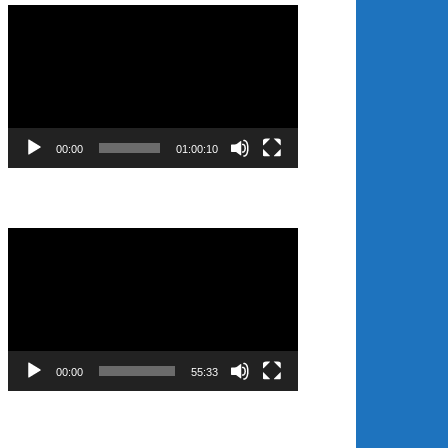
Video
Player
00:00
01:00:10
Video
Player
00:00
55:33