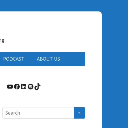
ng
PODCAST
ABOUT US
YouTube
Facebook
LinkedIn
Spotify
TikTok