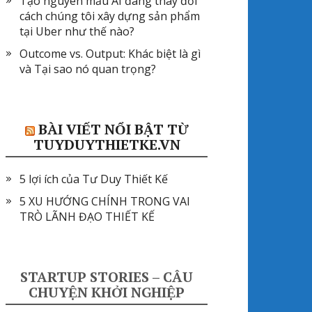
Tạo nguyên mẫu AI đang thay đổi
cách chúng tôi xây dựng sản phẩm
tại Uber như thế nào?
Outcome vs. Output: Khác biệt là gì
và Tại sao nó quan trọng?
BÀI VIẾT NỔI BẬT TỪ
TUYDUYTHIETKE.VN
5 lợi ích của Tư Duy Thiết Kế
5 XU HƯỚNG CHÍNH TRONG VAI
TRÒ LÃNH ĐẠO THIẾT KẾ
STARTUP STORIES – CÂU
CHUYỆN KHỞI NGHIỆP