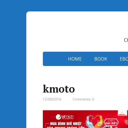
C
HOME
BOOK
EB
kmoto
12/09/2016
Comments: 0