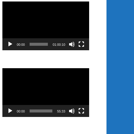
Video
Player
00:00
01:00:10
Video
Player
00:00
55:33