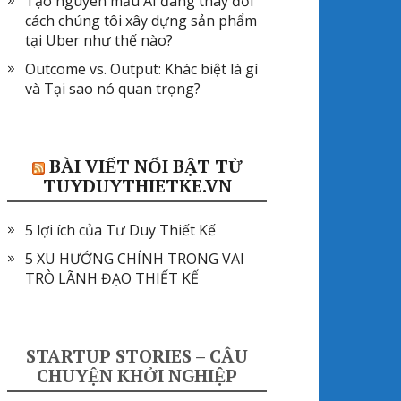
Tạo nguyên mẫu AI đang thay đổi
cách chúng tôi xây dựng sản phẩm
tại Uber như thế nào?
Outcome vs. Output: Khác biệt là gì
và Tại sao nó quan trọng?
BÀI VIẾT NỔI BẬT TỪ
TUYDUYTHIETKE.VN
5 lợi ích của Tư Duy Thiết Kế
5 XU HƯỚNG CHÍNH TRONG VAI
TRÒ LÃNH ĐẠO THIẾT KẾ
STARTUP STORIES – CÂU
CHUYỆN KHỞI NGHIỆP