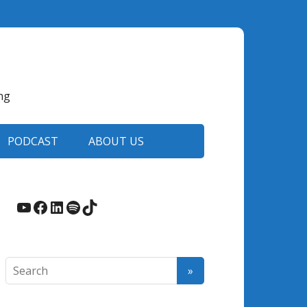
ng
PODCAST
ABOUT US
YouTube
Facebook
LinkedIn
Spotify
TikTok