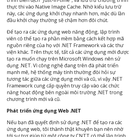
trình biên dịch “Just-in-time”, và lưu trữ chương trình
thực thi vào Native Image Cache. Nhờ kiểu lưu trữ
này, các ứng dụng khởi chạy nhanh hơn, mặc dù lần
đầu khởi chạy thường sẽ chậm hơn đôi chút.
Để tạo ra các ứng dụng web năng động, lập trình
viên có thể tạo ra phần mềm bằng cách kết hợp mã
nguồn riêng của họ với .NET Framework và các thư
viện khác. Trên thực tế, tất cả các ứng dụng mới được
tạo ra muốn chạy trên Microsoft Windows nên sử
dụng .NET. Vì công nghệ đang trên đà phát triển
mạnh mẽ, hệ thống máy tính thường đòi hỏi sự
tương tác giữa các ứng dụng mới và cũ, vì vậy .NET
Framework cung cấp quyền truy cập vào các chức
năng hoạt động bên ngoài môi trường .NET trong
chương trình mới và cũ.
Phát triển ứng dụng Web .NET
Nếu bạn đã quyết định sử dụng .NET để tạo ra các
ứng dụng web, tôi thành thật khuyên bạn nên nhờ
tới sự trợ giúp từ một công ty CNTT có thể lập trình