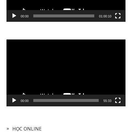
00:00
01:00:10
Video
Player
00:00
55:33
HỌC ONLINE