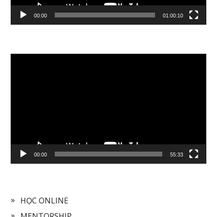
00:00
01:00:10
Video
Player
00:00
55:33
HỌC ONLINE
MENTORSHIP