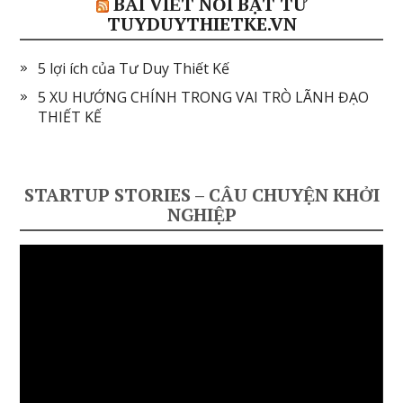
BÀI VIẾT NỔI BẬT TỪ
TUYDUYTHIETKE.VN
5 lợi ích của Tư Duy Thiết Kế
5 XU HƯỚNG CHÍNH TRONG VAI TRÒ LÃNH ĐẠO
THIẾT KẾ
STARTUP STORIES – CÂU CHUYỆN KHỞI
NGHIỆP
Video
Player