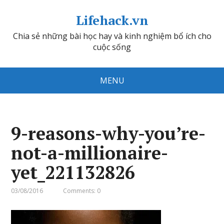
Lifehack.vn
Chia sẻ những bài học hay và kinh nghiệm bổ ích cho
cuộc sống
MENU
9-reasons-why-you’re-
not-a-millionaire-
yet_221132826
03/08/2016
Comments: 0