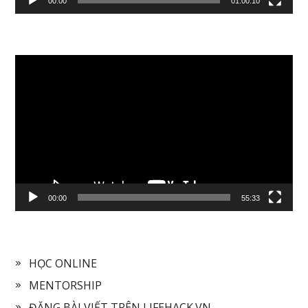
00:00
01:00:10
Video
Player
00:00
55:33
HỌC ONLINE
MENTORSHIP
ĐĂNG BÀI VIẾT TRÊN LIFEHACK.VN